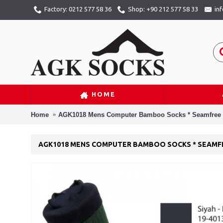
Factory: 0212 577 58 36
Shop: +90 212 577 58 33
in
HOME
Home
AGK1018 Mens Computer Bamboo Socks * Seamfree
AGK1018 MENS COMPUTER BAMBOO SOCKS * SEAMF