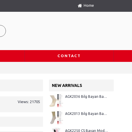
Home
CONTACT
NEW ARRIVALS
AGK2036 Bilg Bayan Bambu Flamlı Teknik Dikişsiz Yazlık Patik Çorap
Views: 21705
AGK2013 Bilg Bayan Bambu Lacoste Desen Dikişsiz Yazlık Patik Çorap
AGK2250 ÇS Bayan Modal Suba Lacoste Desen Dikişsiz Yazlık Çetik Çorap