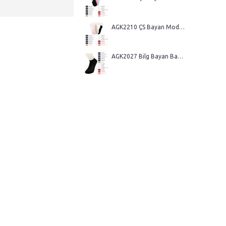
AGK2210 ÇS Bayan Modal Suba Düz Desen Dikişsiz Yazlık Çetik Çorap
AGK2027 Bilg Bayan Bambu 3 Mod Desenli Dikişsiz Yazlık Patik Çorap