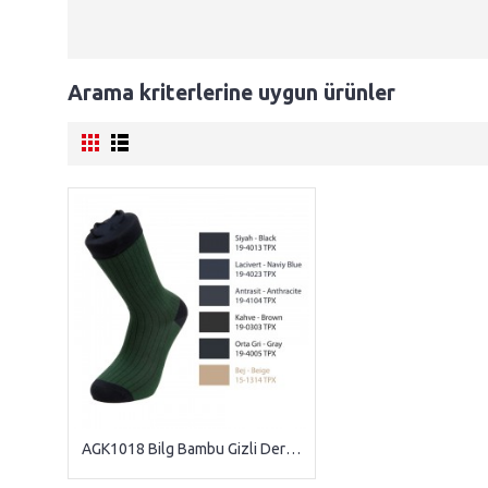
Arama kriterlerine uygun ürünler
AGK1018 Bilg Bambu Gizli Derby Soket Dikişsiz Erkek Yazlık Çorap