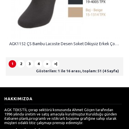
AGK1152 ÇS Bambu Lacoste Desen Soket Dikişsiz Erkek Çorap
1
2
3
4
>
>|
Gösterilen: 1 ile 16 arası, toplam: 51 (4 Sayfa)
HAKKIMIZDA
AGK TEKSTİL çorap sektörü konusunda Ahmet Göçen tarafından
1996 yılında üretim ve satış amacıyla kurulmuştur.Kurulduğu günden
itabaren planlı,programlı ve istikrarlı büyüme grafiğine sahip olarak
müşteri odaklı titiz çalışmayı prensip edinmiştir.