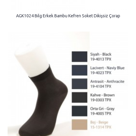
AGK1024 Bilg Erkek Bambu Kefren Soket Dikişsiz Çorap