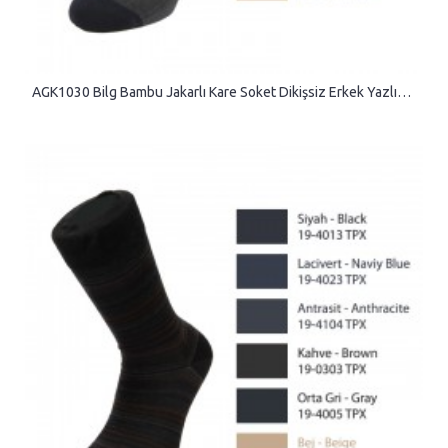
AGK1030 Bilg Bambu Jakarlı Kare Soket Dikişsiz Erkek Yazlık Çorap