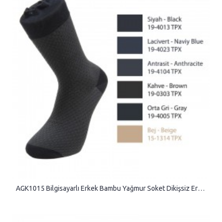
AGK1015 Bilgisayarlı Erkek Bambu Yağmur Soket Dikişsiz Erkek Çorap