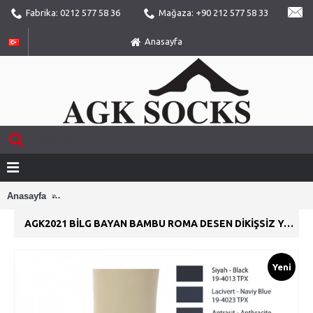
Fabrika: 0212 577 58 36
Mağaza: +90 212 577 58 33
Anasayfa
Anasayfa
AGK2021 Bilg Bayan Bambu Roma Desen Dikişsiz Yazlık P
AGK2021 BILG BAYAN BAMBU ROMA DESEN DIKIŞSIZ YAZLIK PATIK ÇORAP
Yeni