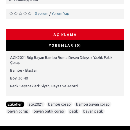
0 yorum
Yorum Yap
/
AÇIKLAMA
YORUMLAR (0)
AGK2021 Bilg Bayan Bambu Roma Desen Dikişsiz Yazlık Patik
Çorap
Bambu - Elastan
Boy: 36-40
Renk Seçenekleri: Siyah, Beyaz ve Asorti
Etiketler:
agk2021
,
bambu çorap
,
bambu bayan çorap
,
bayan çorap
,
bayan patik çorap
,
patik
,
bayan patik