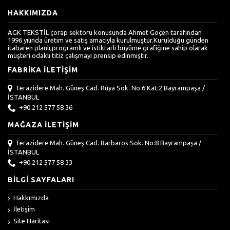
HAKKIMIZDA
AGK TEKSTİL çorap sektörü konusunda Ahmet Göçen tarafından
1996 yılında üretim ve satış amacıyla kurulmuştur.Kurulduğu günden
itabaren planlı,programlı ve istikrarlı büyüme grafiğine sahip olarak
müşteri odaklı titiz çalışmayı prensip edinmiştir.
FABRIKA İLETIŞIM
Terazidere Mah. Güneş Cad. Rüya Sok. No:6 Kat:2 Bayrampaşa /
İSTANBUL
+90 212 577 58 36
MAĞAZA İLETIŞIM
Terazidere Mah. Güneş Cad. Barbaros Sok. No:8 Bayrampaşa /
İSTANBUL
+90 212 577 58 33
BILGI SAYFALARI
Hakkımızda
İletişim
Site Haritası