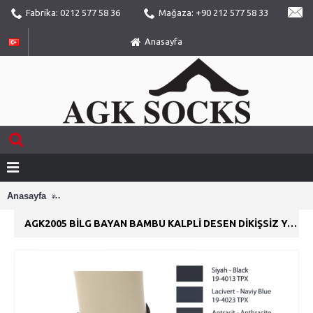
Fabrika: 0212 577 58 36
Mağaza: +90 212 577 58 33
Anasayfa
Anasayfa
AGK2005 Bilg Bayan Bambu Kalpli Desen Dikişsiz Yazlık P
AGK2005 BILG BAYAN BAMBU KALPLI DESEN DIKIŞSIZ YAZLIK PATIK ÇORAP