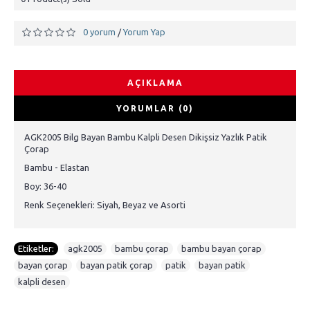
0 yorum
Yorum Yap
/
AÇIKLAMA
YORUMLAR (0)
AGK2005 Bilg Bayan Bambu Kalpli Desen Dikişsiz Yazlık Patik
Çorap
Bambu - Elastan
Boy: 36-40
Renk Seçenekleri: Siyah, Beyaz ve Asorti
Etiketler:
agk2005
,
bambu çorap
,
bambu bayan çorap
,
bayan çorap
,
bayan patik çorap
,
patik
,
bayan patik
,
kalpli desen