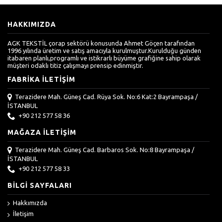
HAKKIMIZDA
AGK TEKSTİL çorap sektörü konusunda Ahmet Göçen tarafından
1996 yılında üretim ve satış amacıyla kurulmuştur.Kurulduğu günden
itabaren planlı,programlı ve istikrarlı büyüme grafiğine sahip olarak
müşteri odaklı titiz çalışmayı prensip edinmiştir.
FABRIKA İLETIŞIM
Terazidere Mah. Güneş Cad. Rüya Sok. No:6 Kat:2 Bayrampaşa /
İSTANBUL
+90 212 577 58 36
MAĞAZA İLETIŞIM
Terazidere Mah. Güneş Cad. Barbaros Sok. No:8 Bayrampaşa /
İSTANBUL
+90 212 577 58 33
BILGI SAYFALARI
Hakkımızda
İletişim