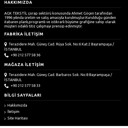
HAKKIMIZDA
AGK TEKSTİL çorap sektörü konusunda Ahmet Göçen tarafından
1996 yılında üretim ve satış amacıyla kurulmuştur.Kurulduğu günden
itabaren planlı,programlı ve istikrarlı büyüme grafiğine sahip olarak
müşteri odaklı titiz çalışmayı prensip edinmiştir.
FABRIKA İLETIŞIM
Terazidere Mah. Güneş Cad. Rüya Sok. No:6 Kat:2 Bayrampaşa /
İSTANBUL
+90 212 577 58 36
MAĞAZA İLETIŞIM
Terazidere Mah. Güneş Cad. Barbaros Sok. No:8 Bayrampaşa /
İSTANBUL
+90 212 577 58 33
BILGI SAYFALARI
Hakkımızda
İletişim
Site Haritası