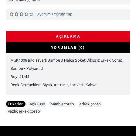
0 yorum
Yorum Yap
/
AÇIKLAMA
YORUMLAR (0)
AGK1008 Bilgisayarlı Bambu 3 Halka Soket Dikişsiz Erkek Çorap
Bambu - Polyamid
Boy: 41-44
Renk Seçenekleri: Siyah, Antrasit, Lacivert, Kahve
Etiketler:
agk1008
,
bambu çorap
,
erkek çorap
,
yazlık erkek çorap