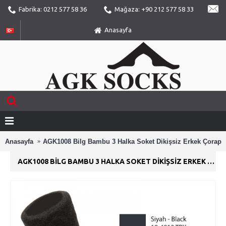
Fabrika: 0212 577 58 36
Mağaza: +90 212 577 58 33
Anasayfa
Anasayfa
AGK1008 Bilg Bambu 3 Halka Soket Dikişsiz Erkek Çorap
AGK1008 BILG BAMBU 3 HALKA SOKET DIKIŞSIZ ERKEK ÇORAP